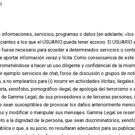
o.
informaciones, servicios, programas o datos (en adelante, «los 
nciantes a los que el USUARIO pueda tener acceso. El USUARIO a
e fuese necesario para acceder a determinados servicios o cont
 aportar información veraz y lícita. Como consecuencia de este
rometiéndose a hacer un uso diligente y confidencial de la mi
r ejemplo servicios de chat, foros de discusión o grupos de not
 a no emplearlos para (i) incurrir en actividades ilícitas, ilegales 
ta, xenófobo, pornográfico-ilegal, de apología del terrorismo o a
 de Gamma Legal, de sus proveedores o de terceras personas, intr
 sean susceptibles de provocar los daños anteriormente mencionad
ios y modificar o manipular sus mensajes. Gamma Legal se reserv
o a la dignidad de la persona, que sean discriminatorios, xenófo
 pública o que, a su juicio, no resultaran adecuados para su publ