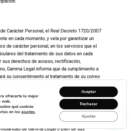
ipación.
 de Carácter Personal, el Real Decreto 1720/2007
nte en cada momento, y vela por garantizar un
os de carácter personal, en los servicios que el
ticulares del tratamiento de sus datos en cada
r sus derechos de acceso, rectificación,
mismo, Gamma Legal informa que da cumplimiento a
tará su consentimiento al tratamiento de su correo
Aceptar
ra ofrecerte la mejor
a web.
Rechazar
sobre qué cookies
arlas en los
ajustes
.
 su página web, así como de los elementos
Ajustes
os, combinaciones de colores, estructura y diseño,
 titularidad de Gamma Legal o bien de sus