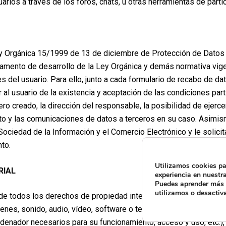
rios a través de los foros, chats, u otras herramientas de partic
y Orgánica 15/1999 de 13 de diciembre de Protección de Datos
amento de desarrollo de la Ley Orgánica y demás normativa vige
 del usuario. Para ello, junto a cada formulario de recabo de dat
 al usuario de la existencia y aceptación de las condiciones par
ro creado, la dirección del responsable, la posibilidad de ejerce
iento y las comunicaciones de datos a terceros en su caso. Asi
 Sociedad de la Información y el Comercio Electrónico y le solici
to.
Utilizamos cookies pa
RIAL
experiencia en nuestr
Puedes aprender más 
utilizamos o desactiv
 de todos los derechos de propiedad intelectual e industrial de
genes, sonido, audio, vídeo, software o textos; marcas o logotip
enador necesarios para su funcionamiento, acceso y uso, etc.),