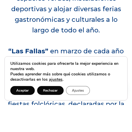
deportivas y alojar diversas ferias
gastronómicas y culturales a lo
largo de todo el año.
“Las Fallas”
en marzo de cada año
es la fiesta cultural más importante
Utilizamos cookies para ofrecerte la mejor experiencia en
nuestra web.
de la Comunidad Valenciana, y la
Puedes aprender más sobre qué cookies utilizamos o
desactivarlas en los
ajustes
.
ciudad de Valencia aloja a decenas
Aceptar
Rechazar
Ajustes
de miles de visitantes en estas
fiestas folclóricas, declaradas por la
Unesco como Patrimonio de la
Humanidad.