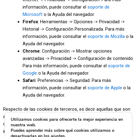
información, puede consultar el
soporte de
Microsoft
o la Ayuda del navegador.
Firefox
: Herramientas -> Opciones -> Privacidad ->
Historial -> Configuración Personalizada. Para más
información, puede consultar el
soporte de Mozilla
o la
Ayuda del navegador.
Chrome
: Configuración -> Mostrar opciones
avanzadas -> Privacidad -> Configuración de contenido.
Para más información, puede consultar el
soporte de
Google
o la Ayuda del navegador.
Safari
: Preferencias -> Seguridad. Para más
información, puede consultar el
soporte de Apple
o la
Ayuda del navegador.
Respecto de las cookies de terceros, es decir aquellas que son
ajenas a nuestro sitio web, no podemos hacernos responsables
Utilizamos cookies para ofrecerte la mejor experiencia en
del contenido y veracidad de las políticas de privacidad que ellos
nuestra web.
Puedes aprender más sobre qué cookies utilizamos o
incluyen por lo que la información que le ofrecemos es siempre
desactivarlas en los
ajustes
.